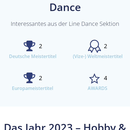
Dance
Interessantes aus der Line Dance Sektion
2
2
Deutsche Meistertitel
(Vize-) Weltmeistertitel
2
4
Europameistertitel
AWARDS
Das Jahr 2023 – Hobby &