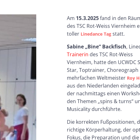
Am
15.3.2025
fand in den Räu
des TSC Rot-Weiss Viernheim e
toller
statt.
Linedance Tag
Sabine „Bine“ Backfisch
, Lin
Trainerin
des TSC Rot-Weiss
Viernheim, hatte den UCWDC 
Star, Toptrainer, Choreograph
mehrfachen Weltmeister
Roy H
aus den Niederlanden eingelad
der nachmittags einen Worksh
den Themen „spins & turns“ u
Musicality durchführte.
Die korrekten Fußpositionen, d
richtige Körperhaltung, der op
Fokus, die Preparation und die