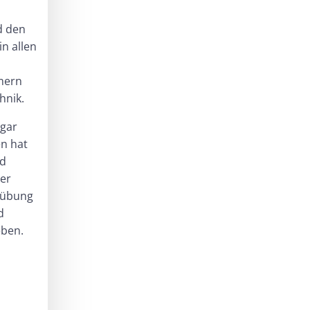
d den
n allen
mern
hnik.
 gar
en hat
nd
der
nübung
d
eben.