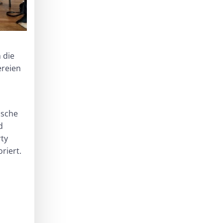
h die
ereien
ische
d
ty
riert.