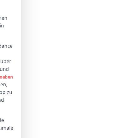
men
in
edance
Super
 und
oeben
en,
op zu
nd
ie
timale