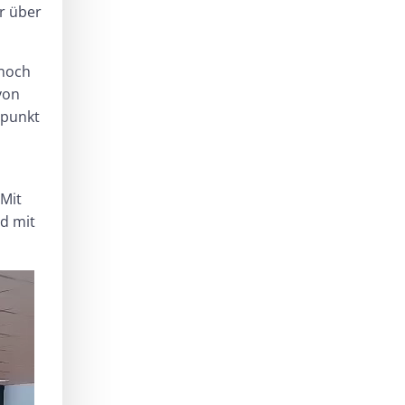
ar über
 noch
von
rpunkt
 Mit
rd mit